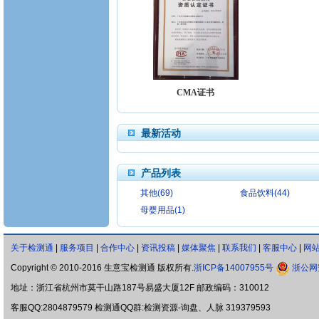
CMA证书
最新活动
产品列表
其他(69)
食品饮料(44)
母婴用品(1)
关于检测通
|
服务项目
|
合作中心
|
资讯投稿
|
媒体聚焦
|
联系我们
|
客服中心
|
网
Copyright © 2010-2016 生意宝检测通 版权所有.
浙ICP备14007955号
浙公网安
地址：浙江省杭州市莫干山路187号易盛大厦12F 邮政编码：310012
客服QQ:2804879579 检测通QQ群:检测资源-询盘、人脉 319379593